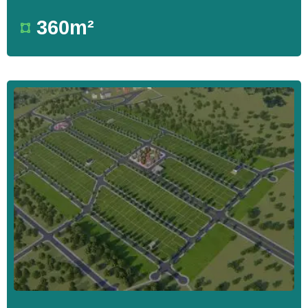
360m²