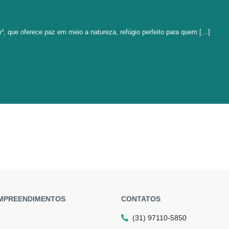
², que oferece paz em meio a natureza, refúgio perfeito para quem […]
MPREENDIMENTOS
CONTATOS
(31) 97110-5850