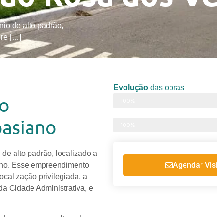
io de alto padrão,
re […]
Evolução
das obras
to
Infra estrutura
100%
asiano
Obra
100%
de alto padrão, localizado a
Agendar Visi
ano. Esse empreendimento
ocalização privilegiada, a
da Cidade Administrativa, e