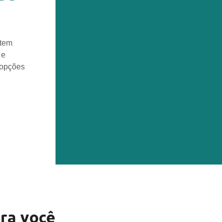
 tem
 e
 opções
ra você