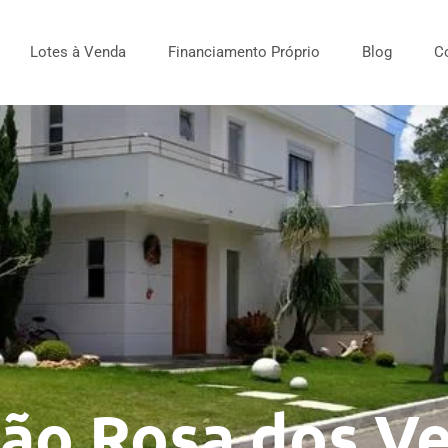
Lotes à Venda
Financiamento Próprio
Blog
C
ião Rosa dos V