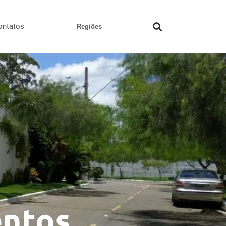
ontatos
Regiões
entos