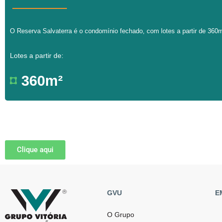
O Reserva Salvaterra é o condomínio fechado, com lotes a partir de 360m
Lotes a partir de:
360m²
Clique aqui
GVU
E
O Grupo