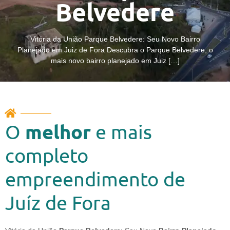
Belvedere
Vitória da União Parque Belvedere: Seu Novo Bairro
Planejado em Juiz de Fora Descubra o Parque Belvedere, o
mais novo bairro planejado em Juiz […]
melhor
O
e mais
completo
empreendimento de
Juíz de Fora