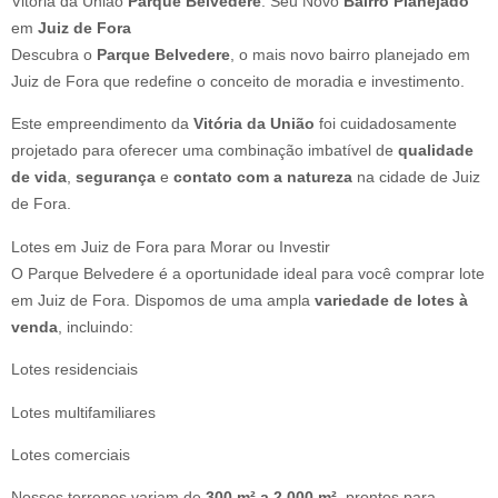
Vitória da União
Parque Belvedere
: Seu Novo
Bairro Planejado
em
Juiz de Fora
Descubra o
Parque Belvedere
, o mais novo bairro planejado em
Juiz de Fora que redefine o conceito de moradia e investimento.
Este empreendimento da
Vitória da União
foi cuidadosamente
projetado para oferecer uma combinação imbatível de
qualidade
de vida
,
segurança
e
contato com a natureza
na cidade de Juiz
de Fora.
Lotes em Juiz de Fora para Morar ou Investir
O Parque Belvedere é a oportunidade ideal para você comprar lote
em Juiz de Fora. Dispomos de uma ampla
variedade de lotes à
venda
, incluindo:
Lotes residenciais
Lotes multifamiliares
Lotes comerciais
Nossos terrenos variam de
300 m² a 2.000 m²
, prontos para