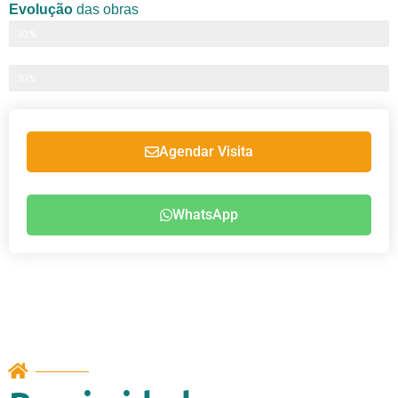
Evolução
das obras
Infra estrutura
10%
Obra
10%
Agendar Visita
WhatsApp