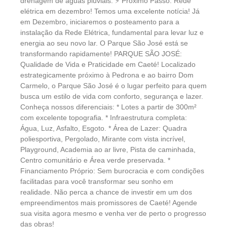
drenagem de águas pluviais. ⚡ Próximo Passo: Rede
elétrica em dezembro! Temos uma excelente notícia! Já
em Dezembro, iniciaremos o posteamento para a
instalação da Rede Elétrica, fundamental para levar luz e
energia ao seu novo lar. O Parque São José está se
transformando rapidamente! PARQUE SÃO JOSÉ:
Qualidade de Vida e Praticidade em Caeté! Localizado
estrategicamente próximo à Pedrona e ao bairro Dom
Carmelo, o Parque São José é o lugar perfeito para quem
busca um estilo de vida com conforto, segurança e lazer.
Conheça nossos diferenciais: * Lotes a partir de 300m²
com excelente topografia. * Infraestrutura completa:
Água, Luz, Asfalto, Esgoto. * Área de Lazer: Quadra
poliesportiva, Pergolado, Mirante com vista incrível,
Playground, Academia ao ar livre, Pista de caminhada,
Centro comunitário e Área verde preservada. *
Financiamento Próprio: Sem burocracia e com condições
facilitadas para você transformar seu sonho em
realidade. Não perca a chance de investir em um dos
empreendimentos mais promissores de Caeté! Agende
sua visita agora mesmo e venha ver de perto o progresso
das obras!